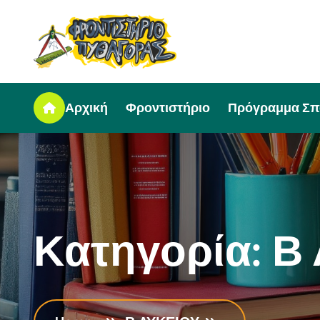
Αρχική
Φροντιστήριο
Πρόγραμμα Σ
Κ
α
τ
η
γ
ο
ρ
ί
α
:
Β