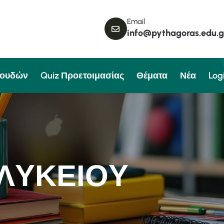
Email
info@pythagoras.edu.g
πουδών
Quiz Προετοιμασίας
Θέματα
Νέα
Log
Λ
Υ
Κ
Ε
Ι
Ο
Υ