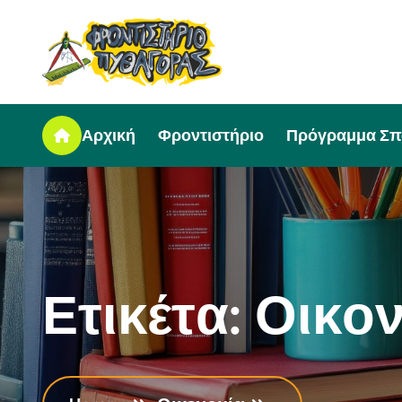
Αρχική
Φροντιστήριο
Πρόγραμμα Σ
Ε
τ
ι
κ
έ
τ
α
:
Ο
ι
κ
ο