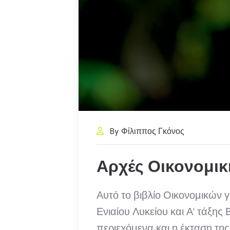
By Φίλιππος Γκόνος
Αρχές Οικονομι
Αυτό το βιβλίο Οικονομικών 
Ενιαίου Λυκείου και Α’ τάξης
περιεχόμενα και η έκταση τη