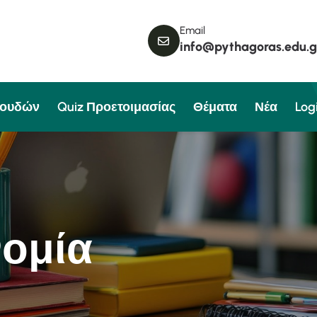
Email
info@pythagoras.edu.g
πουδών
Quiz Προετοιμασίας
Θέματα
Νέα
Log
ν
ο
μ
ί
α