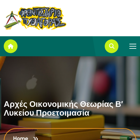
Α
ρ
χ
έ
ς
Ο
ι
κ
ο
ν
ο
μ
ι
κ
ή
ς
Θ
ε
ω
ρ
ί
α
ς
Β
’
Λ
υ
κ
ε
ί
ο
υ
Π
ρ
ο
ε
τ
ο
ι
μ
α
σ
ί
α
Home