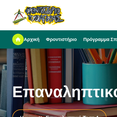
Αρχική
Φροντιστήριο
Πρόγραμμα Σ
Ε
π
α
ν
α
λ
η
π
τ
ι
κ