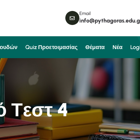
Email
info@pythagoras.edu.g
πουδών
Quiz Προετοιμασίας
Θέματα
Νέα
Log
ό
Τ
ε
σ
τ
4