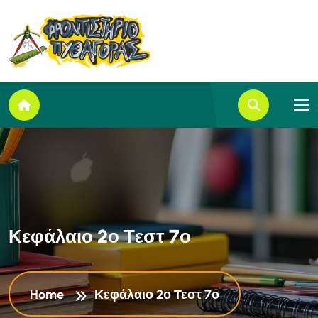
Κ
ε
φ
ά
λ
α
ι
ο
2
ο
Τ
ε
σ
τ
7
ο
Home
Κεφάλαιο 2ο Τεστ 7ο