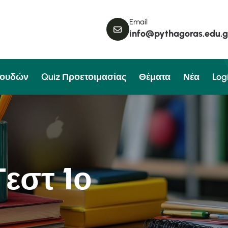
Email
info@pythagoras.edu.g
πουδών
Quiz Προετοιμασίας
Θέματα
Νέα
Log
Τ
ε
σ
τ
1
ο