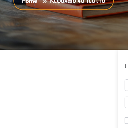
Home
Κεφάλαιο 4ο Τεστ 1ο
Γ