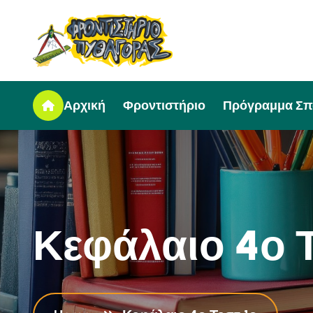
Αρχική
Φροντιστήριο
Πρόγραμμα Σ
Κ
ε
φ
ά
λ
α
ι
ο
4
ο