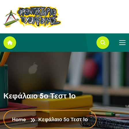
Κ
ε
φ
ά
λ
α
ι
ο
5
ο
Τ
ε
σ
τ
1
ο
Home
Κεφάλαιο 5ο Τεστ 1ο