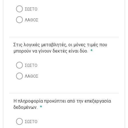
Ιστορία
ΣΩΣΤΟ
ΛΑΘΟΣ
Λατινικά
0/1
Μαθηματικά
0/7
Στις λογικές μεταβλητές, οι μόνες τιμές που
Νεοελληνική Γλώσσα
μπορούν να γίνουν δεκτές είναι δύο.
*
Φυσική
ΣΩΣΤΟ
Χημεία
ΛΑΘΟΣ
0/1
Η πληροφορία προκύπτει από την επεξεργασία
δεδομένων.
*
ΣΩΣΤΟ