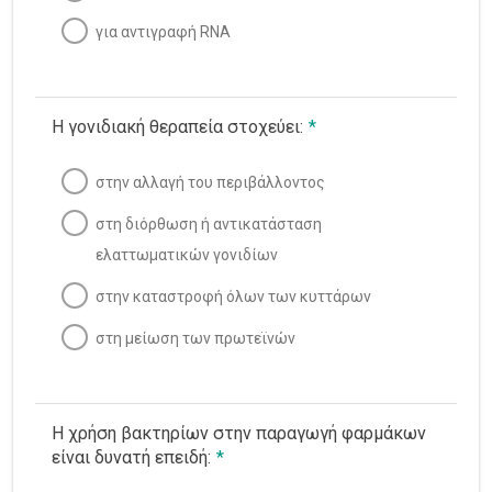
ΒΙΟΛΟΓΙΑ Γ’ ΛΥΚΕΙΟΥ QUIZ 10 : Κεφάλαιο 8ο
-ΒΙΟΤΕΧΝΟΛΟΓΙΑ ΣΤΗ ΙΑΤΡΙΚΗ
για αντιγραφή RNA
ΒΙΟΛΟΓΙΑ Γ’ ΛΥΚΕΙΟΥ QUIZ 11 : Κεφάλαιο 9ο –
ΒΙΟΤΕΧΝΟΛΟΓΙΑ ΣΕ ΓΕΩΡΓΙΑ & ΚΤΗΝΟΤΡΟΦΙΑ
Η γονιδιακή θεραπεία στοχεύει:
*
Ιστορία
στην αλλαγή του περιβάλλοντος
Λατινικά
0/1
στη διόρθωση ή αντικατάσταση
ελαττωματικών γονιδίων
Μαθηματικά
0/7
στην καταστροφή όλων των κυττάρων
Νεοελληνική Γλώσσα
στη μείωση των πρωτεϊνών
Φυσική
Χημεία
0/1
Η χρήση βακτηρίων στην παραγωγή φαρμάκων
είναι δυνατή επειδή:
*