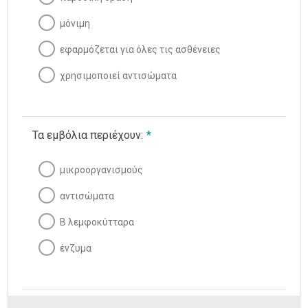
μόνιμη
εφαρμόζεται για όλες τις ασθένειες
χρησιμοποιεί αντισώματα
Τα εμβόλια περιέχουν:
*
μικροοργανισμούς
αντισώματα
Β λεμφοκύτταρα
ένζυμα