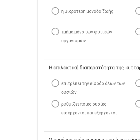
η μικρότερη μονάδα ζωής
τμήμα μόνο των φυτικών
οργανισμών
Η επιλεκτική διαπερατότητα της κυτταρ
επιτρέπει την είσοδο όλων των
ουσιών
ρυθμίζει ποιες ουσίες
εισέρχονται και εξέρχονται
Ο πυρήνας ενός ευκαρυωτικού κυττάρου