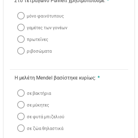
Στο τετράγωνο Punnett χρησιμοποιούμε:
*
μόνο φαινότυπους
γαμέτες των γονέων
πρωτεΐνες
ριβοσώματα
Η μελέτη Mendel βασίστηκε κυρίως:
*
σε βακτήρια
σε μύκητες
σε φυτά μπιζελιού
σε ζώα θηλαστικά