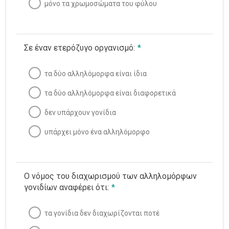
ΒΙΟΛΟΓΙΑ Γ’ ΛΥΚΕΙΟΥ QUIZ 10 : Κεφάλαιο 8ο
μόνο τα χρωμοσώματα του φύλου
-ΒΙΟΤΕΧΝΟΛΟΓΙΑ ΣΤΗ ΙΑΤΡΙΚΗ
ΒΙΟΛΟΓΙΑ Γ’ ΛΥΚΕΙΟΥ QUIZ 11 : Κεφάλαιο 9ο –
ΒΙΟΤΕΧΝΟΛΟΓΙΑ ΣΕ ΓΕΩΡΓΙΑ & ΚΤΗΝΟΤΡΟΦΙΑ
Σε έναν ετερόζυγο οργανισμό:
*
Ιστορία
τα δύο αλληλόμορφα είναι ίδια
τα δύο αλληλόμορφα είναι διαφορετικά
Λατινικά
0/1
δεν υπάρχουν γονίδια
Μαθηματικά
0/7
υπάρχει μόνο ένα αλληλόμορφο
Νεοελληνική Γλώσσα
Φυσική
Ο νόμος του διαχωρισμού των αλληλομόρφων
γονιδίων αναφέρει ότι:
*
Χημεία
0/1
τα γονίδια δεν διαχωρίζονται ποτέ