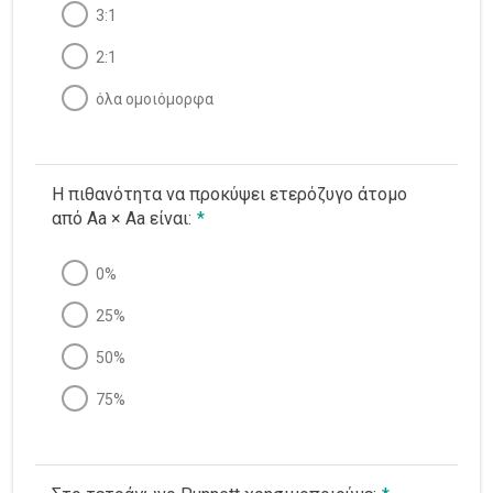
3:1
2:1
όλα ομοιόμορφα
Η πιθανότητα να προκύψει ετερόζυγο άτομο
από Aa × Aa είναι:
*
0%
25%
50%
75%