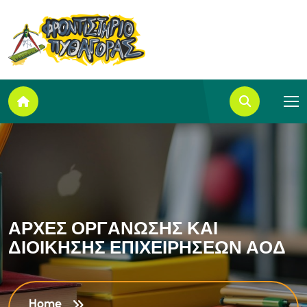
Α
Ρ
Χ
Ε
Σ
Ο
Ρ
Γ
Α
Ν
Ω
Σ
Η
Σ
Κ
Α
Ι
Δ
Ι
Ο
Ι
Κ
Η
Σ
Η
Σ
Ε
Π
Ι
Χ
Ε
Ι
Ρ
Η
Σ
Ε
Ω
Ν
Α
Ο
Δ
Home