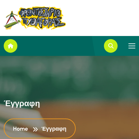
Έ
γ
γ
ρ
α
φ
η
Home
Έγγραφη