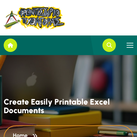
C
r
e
a
t
e
E
a
s
i
l
y
P
r
i
n
t
a
b
l
e
E
x
c
e
l
D
o
c
u
m
e
n
t
s
Home