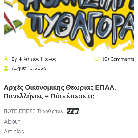
By Φίλιππος Γκόνος
(0) Comments
August 10, 2026
Α
ρ
χ
έ
ς
Ο
ι
κ
ο
ν
ο
μ
ι
κ
ή
ς
Θ
ε
ω
ρ
ί
α
ς
Ε
Π
Α
Λ
.
Π
α
ν
ε
λ
λ
ή
ν
ι
ε
ς
–
Π
ό
τ
ε
έ
π
ε
σ
ε
τ
ι
;
ΠΟΤΕ ΕΠΕΣΕ ΤΙ αοθ επαλ
Λήψη
About
Articles