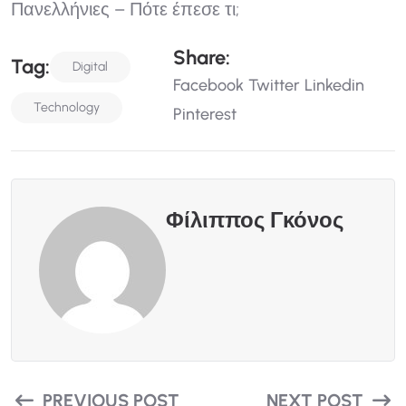
Πανελλήνιες – Πότε έπεσε τι;
S
H
A
R
E
:
T
A
G
:
Digital
Facebook
Twitter
Linkedin
Technology
Pinterest
Φίλιππος Γκόνος
PREVIOUS POST
NEXT POST