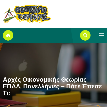
Α
ρ
χ
έ
ς
Ο
ι
κ
ο
ν
ο
μ
ι
κ
ή
ς
Θ
ε
ω
ρ
ί
α
ς
Ε
Π
Α
Λ
.
Π
α
ν
ε
λ
λ
ή
ν
ι
ε
ς
–
Π
ό
τ
ε
Έ
π
ε
σ
ε
Τ
ι
;