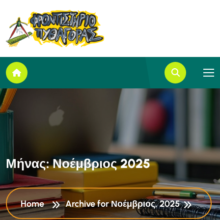
Μ
ή
ν
α
ς
:
Ν
ο
έ
μ
β
ρ
ι
ο
ς
2
0
2
5
Home
Archive for Νοέμβριος, 2025