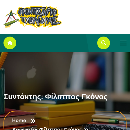
Σ
υ
ν
τ
ά
κ
τ
η
ς
:
Φ
ί
λ
ι
π
π
ο
ς
Γ
κ
ό
ν
ο
ς
Home
Archive for Φίλιππος Γκόνος